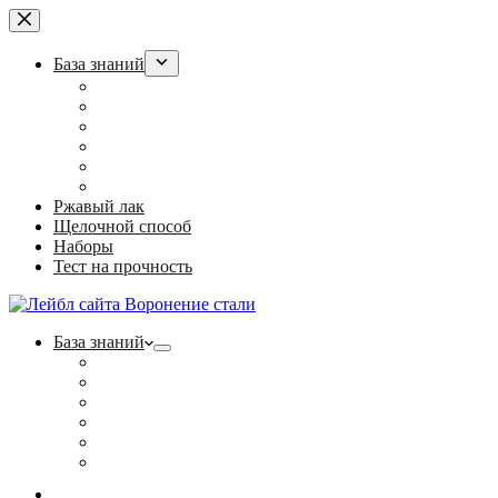
Перейти
к
сути
База знаний
Воронение оружия в РККА
“Ржавый лак” для армии
Холодное воронение: суперсредство или обман?
Полезные статьи
Фотогалерея
Контакты
Ржавый лак
Щелочной способ
Наборы
Тест на прочность
База знаний
Воронение оружия в РККА
“Ржавый лак” для армии
Холодное воронение: суперсредство или обман?
Полезные статьи
Фотогалерея
Контакты