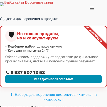
Перейти
к
сути
Средства для воронения в продаже
🛡️
Не только продаём,
но и консультируем
✅
Подберем набор
под ваше оружие
✅
Консультант
на связи 24/7
Обеспечиваем поддержку от подготовки до финального
промасливания, чтобы вы получили лучший результат.
📞 8 987 507 13 53
💬 ЗАДАТЬ ВОПРОС В МАХ
1. Наборы для воронения пистолетов «химокс» и
«химлюкс»