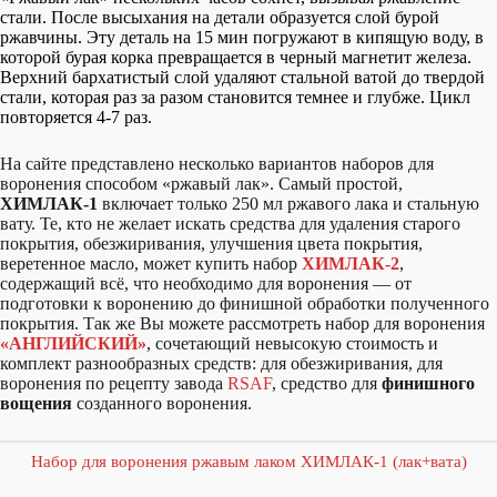
стали. После высыхания на детали образуется слой бурой
ржавчины. Эту деталь на 15 мин погружают в кипящую воду, в
которой бурая корка превращается в черный магнетит железа.
Верхний бархатистый слой удаляют стальной ватой до твердой
стали, которая раз за разом становится темнее и глубже. Цикл
повторяется 4-7 раз.
На сайте представлено несколько вариантов наборов для
воронения способом «ржавый лак». Самый простой,
ХИМЛАК-1
включает только 250 мл ржавого лака и стальную
вату. Те, кто не желает искать средства для удаления старого
покрытия, обезжиривания, улучшения цвета покрытия,
веретенное масло, может купить набор
ХИМЛАК-2
,
содержащий всё, что необходимо для воронения — от
подготовки к воронению до финишной обработки полученного
покрытия. Так же Вы можете рассмотреть набор для воронения
«АНГЛИЙСКИЙ»
, сочетающий невысокую стоимость и
комплект разнообразных средств: для обезжиривания, для
воронения по рецепту завода
RSAF
, средство для
финишного
вощения
созданного воронения.
Набор для воронения ржавым лаком ХИМЛАК-1 (лак+вата)