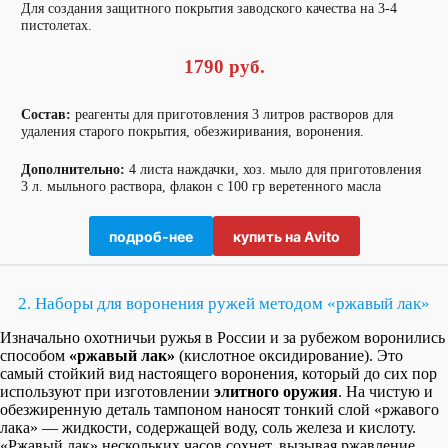
Для создания защитного покрытия заводского качества на 3-4
пистолетах.
1790 руб.
Состав:
реагенты для приготовления 3 литров растворов для
удаления старого покрытия, обезжиривания, воронения.
Дополнительно:
4 листа наждачки, хоз. мыло для приготовления
3 л. мыльного раствора, флакон с 100 гр веретенного масла
подроб-нее
купить на Avito
2. Наборы для воронения ружей методом «ржавый лак»
Изначально охотничьи ружья в России и за рубежом воронились
способом
«ржавый лак»
(кислотное оксидирование). Это
самый стойкий вид настоящего воронения, который до сих пор
используют при изготовлении
элитного оружия
. На чистую и
обезжиренную деталь тампоном наносят тонкий слой «ржавого
лака» — жидкости, содержащей воду, соль железа и кислоту.
«Ржавый лак» нескольких часов сохнет, вызывая ржавление