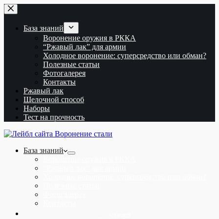
Перейти
к
сути
База знаний
Воронение оружия в РККА
“Ржавый лак” для армии
Холодное воронение: суперсредство или обман?
Полезные статьи
Фотогалерея
Контакты
Ржавый лак
Щелочной способ
Наборы
Тест на прочность
База знаний
Воронение оружия в РККА
“Ржавый лак” для армии
Холодное воронение: суперсредство или обман?
Полезные статьи
Фотогалерея
Контакты