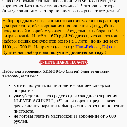
Способ: промышленный, щелочной, ХИМОКС.ПРМ. Для
воронения 1-го пистолета достаточно 1.5 литров раствора
(при условии, что раствор полностью покрывает все детали).
Набор предназначен для приготовления 3-х литров растворов
для травления, обезжиривания и воронения. Для удобства
покупателей в коробку уложены 2 отдельных набора на 1,5
литра каждый. И всё за 1670 руб! Убедитесь, что аналогичные
наборы наших конкурентов всего на 1 литр , но их цены от
1100 до 1700 ₽ . Например (ссылки) :
Hunt-Reload
,
Гефест
.
Купите наш набор и вы
получите двойную выгоду
!
КУПИТЬ НАБОР НА AVITO
Набор для воронения ХИМОКС-3 (литра) будет отличным
выбором, если Вы :
хотите получить на пистолете «родное» заводское
покрытие,
уже убедились, что средства для холодного чернения
KLEVER SCHNELL, «Черный ворон» предназначены
для чернения царапин и быстро стираются при ношении
пистолета,
не готовы платить мастерской за воронение от 5 000
рублей,