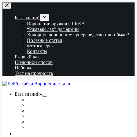
Перейти
к
сути
База знаний
Воронение оружия в РККА
“Ржавый лак” для армии
Холодное воронение: суперсредство или обман?
Полезные статьи
Фотогалерея
Контакты
Ржавый лак
Щелочной способ
Наборы
Тест на прочность
База знаний
Воронение оружия в РККА
“Ржавый лак” для армии
Холодное воронение: суперсредство или обман?
Полезные статьи
Фотогалерея
Контакты