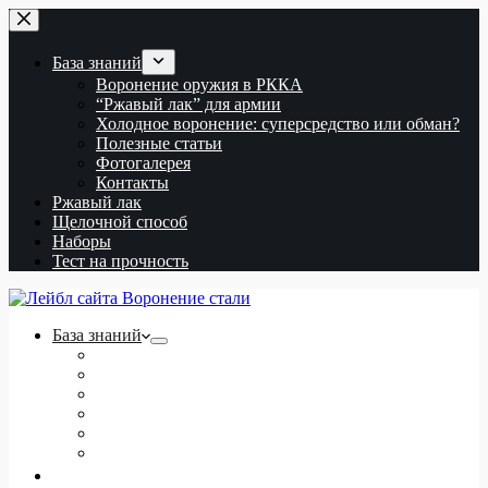
Перейти
к
сути
База знаний
Воронение оружия в РККА
“Ржавый лак” для армии
Холодное воронение: суперсредство или обман?
Полезные статьи
Фотогалерея
Контакты
Ржавый лак
Щелочной способ
Наборы
Тест на прочность
База знаний
Воронение оружия в РККА
“Ржавый лак” для армии
Холодное воронение: суперсредство или обман?
Полезные статьи
Фотогалерея
Контакты