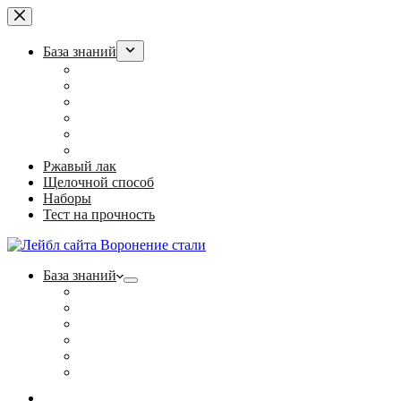
Перейти
к
сути
База знаний
Воронение оружия в РККА
“Ржавый лак” для армии
Холодное воронение: суперсредство или обман?
Полезные статьи
Фотогалерея
Контакты
Ржавый лак
Щелочной способ
Наборы
Тест на прочность
База знаний
Воронение оружия в РККА
“Ржавый лак” для армии
Холодное воронение: суперсредство или обман?
Полезные статьи
Фотогалерея
Контакты