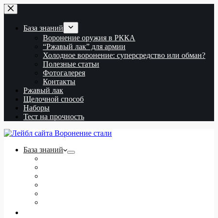
Перейти
к
сути
База знаний
Воронение оружия в РККА
“Ржавый лак” для армии
Холодное воронение: суперсредство или обман?
Полезные статьи
Фотогалерея
Контакты
Ржавый лак
Щелочной способ
Наборы
Тест на прочность
База знаний
Воронение оружия в РККА
“Ржавый лак” для армии
Холодное воронение: суперсредство или обман?
Полезные статьи
Фотогалерея
Контакты