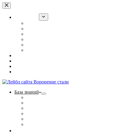
Перейти
к
сути
База знаний
Воронение оружия в РККА
“Ржавый лак” для армии
Холодное воронение: суперсредство или обман?
Полезные статьи
Фотогалерея
Контакты
Ржавый лак
Щелочной способ
Наборы
Тест на прочность
База знаний
Воронение оружия в РККА
“Ржавый лак” для армии
Холодное воронение: суперсредство или обман?
Полезные статьи
Фотогалерея
Контакты