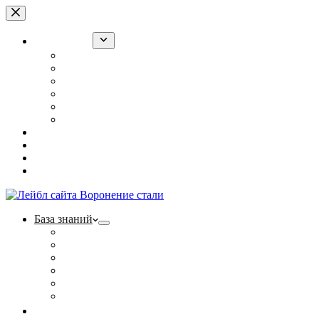
Перейти
к
сути
База знаний
Воронение оружия в РККА
“Ржавый лак” для армии
Холодное воронение: суперсредство или обман?
Полезные статьи
Фотогалерея
Контакты
Ржавый лак
Щелочной способ
Наборы
Тест на прочность
База знаний
Воронение оружия в РККА
“Ржавый лак” для армии
Холодное воронение: суперсредство или обман?
Полезные статьи
Фотогалерея
Контакты