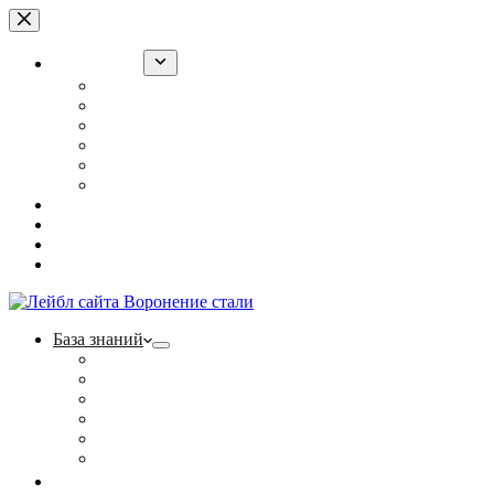
Перейти
к
сути
База знаний
Воронение оружия в РККА
“Ржавый лак” для армии
Холодное воронение: суперсредство или обман?
Полезные статьи
Фотогалерея
Контакты
Ржавый лак
Щелочной способ
Наборы
Тест на прочность
База знаний
Воронение оружия в РККА
“Ржавый лак” для армии
Холодное воронение: суперсредство или обман?
Полезные статьи
Фотогалерея
Контакты