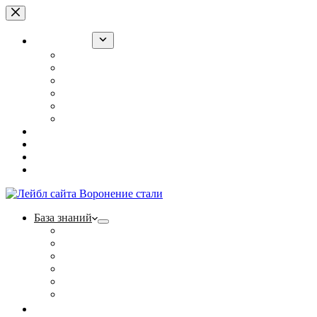
Перейти
к
сути
База знаний
Воронение оружия в РККА
“Ржавый лак” для армии
Холодное воронение: суперсредство или обман?
Полезные статьи
Фотогалерея
Контакты
Ржавый лак
Щелочной способ
Наборы
Тест на прочность
База знаний
Воронение оружия в РККА
“Ржавый лак” для армии
Холодное воронение: суперсредство или обман?
Полезные статьи
Фотогалерея
Контакты