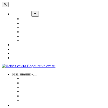
Перейти
к
сути
База знаний
Воронение оружия в РККА
“Ржавый лак” для армии
Холодное воронение: суперсредство или обман?
Полезные статьи
Фотогалерея
Контакты
Ржавый лак
Щелочной способ
Наборы
Тест на прочность
База знаний
Воронение оружия в РККА
“Ржавый лак” для армии
Холодное воронение: суперсредство или обман?
Полезные статьи
Фотогалерея
Контакты