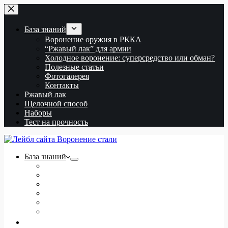
Перейти
к
сути
База знаний
Воронение оружия в РККА
“Ржавый лак” для армии
Холодное воронение: суперсредство или обман?
Полезные статьи
Фотогалерея
Контакты
Ржавый лак
Щелочной способ
Наборы
Тест на прочность
База знаний
Воронение оружия в РККА
“Ржавый лак” для армии
Холодное воронение: суперсредство или обман?
Полезные статьи
Фотогалерея
Контакты