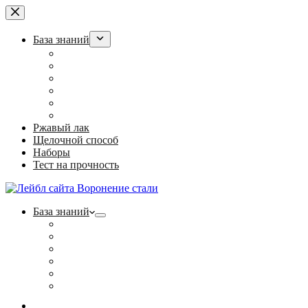
Перейти
к
сути
База знаний
Воронение оружия в РККА
“Ржавый лак” для армии
Холодное воронение: суперсредство или обман?
Полезные статьи
Фотогалерея
Контакты
Ржавый лак
Щелочной способ
Наборы
Тест на прочность
База знаний
Воронение оружия в РККА
“Ржавый лак” для армии
Холодное воронение: суперсредство или обман?
Полезные статьи
Фотогалерея
Контакты