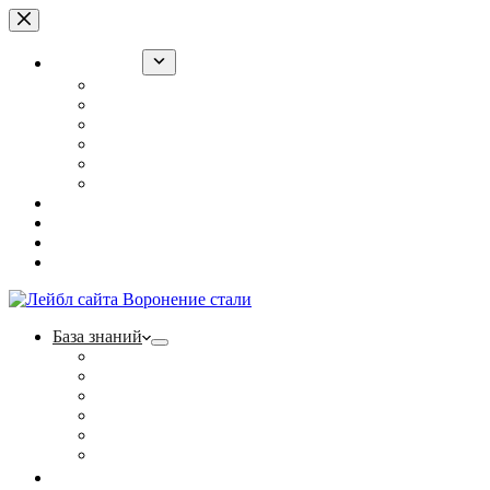
Перейти
к
сути
База знаний
Воронение оружия в РККА
“Ржавый лак” для армии
Холодное воронение: суперсредство или обман?
Полезные статьи
Фотогалерея
Контакты
Ржавый лак
Щелочной способ
Наборы
Тест на прочность
База знаний
Воронение оружия в РККА
“Ржавый лак” для армии
Холодное воронение: суперсредство или обман?
Полезные статьи
Фотогалерея
Контакты